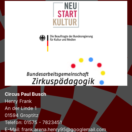
Circus Paul Busch
Henry Frank
An der Linde 1
01594 Groptitz
Telefon: 01575 - 7823451
E-Mail:
frank.arena.henry95@googlemail.com