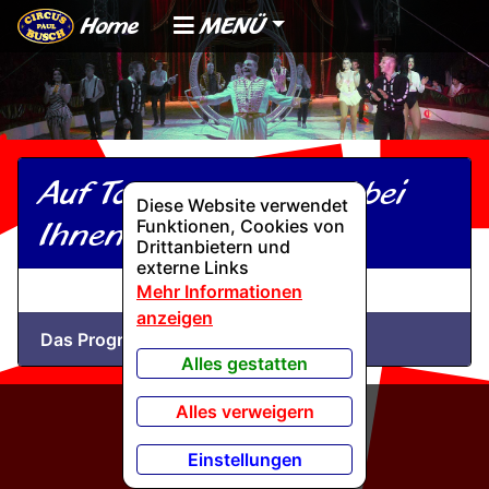
Home
MENÜ
Auf Tournee und bald bei
Diese Website verwendet
Ihnen
Funktionen, Cookies von
Drittanbietern und
externe Links
Mehr Informationen
anzeigen
Das Programm des Circus Paul Busch
Alles gestatten
Alles verweigern
Einstellungen
Wir werden gefördert von: